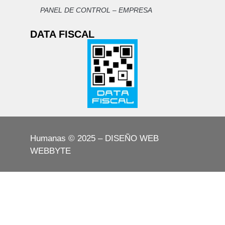
PANEL DE CONTROL – EMPRESA
· Título universitario con orientación
docente: Profesorado universitario,
DATA FISCAL
Licenciatura en Ciencias de la Educación o
carrera afín con incumbencia en el nivel medio,
conforme al Artículo 137 de la Ley N° 9870 y al
Estatuto del Docente de la Provincia de
Córdoba (Ley N° 4826). · Profesionales
de otras disciplinas: acreditar trayecto
pedagógico completo reconocido por el
Ministerio de Educación de la Provincia de
Humanas © 2025 – DISEÑO WEB
Córdoba o institución de nivel superior
WEBBYTE
habilitada. · Se valorará formación de
posgrado en gestión educativa, dirección
institucional o liderazgo pedagógico. 3.3
Experiencia · Experiencia docente en el
nivel medio de 5 años como mínimo, con