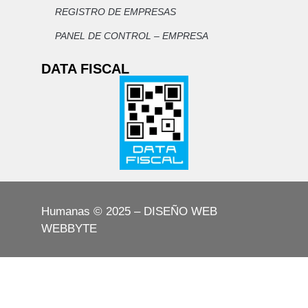
REGISTRO DE EMPRESAS
comunitaria efectiva. 3.2 Formación académica
PANEL DE CONTROL – EMPRESA
· Título universitario con orientación
docente: Profesorado universitario,
DATA FISCAL
Licenciatura en Ciencias de la Educación o
carrera afín con incumbencia en el nivel medio,
conforme al Artículo 137 de la Ley N° 9870 y al
Estatuto del Docente de la Provincia de
Córdoba (Ley N° 4826). · Profesionales
de otras disciplinas: acreditar trayecto
pedagógico completo reconocido por el
Ministerio de Educación de la Provincia de
Humanas © 2025 – DISEÑO WEB
Córdoba o institución de nivel superior
WEBBYTE
habilitada. · Se valorará formación de
posgrado en gestión educativa, dirección
institucional o liderazgo pedagógico. 3.3
Experiencia · Experiencia docente en el